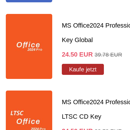
MS Office2024 Professi
Key Global
24.50
EUR
39.78
EUR
Kaufe jetzt
MS Office2024 Professi
LTSC CD Key