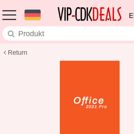
E
Return